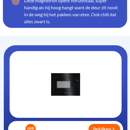
Deze magnetron opent horizontaal, super
handig als hij hoog hangt want de deur zit nooit
in de weg bij het pakken van eten. Ook chill dat
alles zwart is.
Bekijken