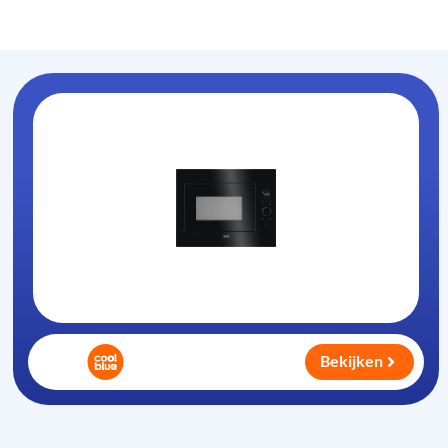
Oven-magnetron
.nl
Bekijken