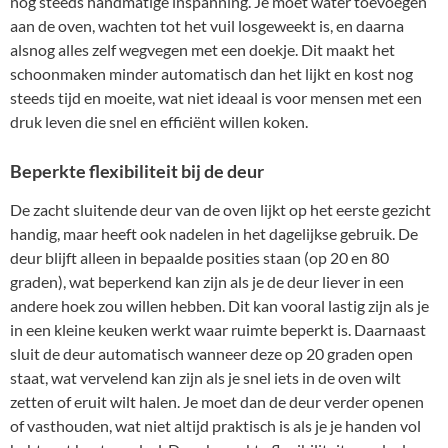
nog steeds handmatige inspanning. Je moet water toevoegen
aan de oven, wachten tot het vuil losgeweekt is, en daarna
alsnog alles zelf wegvegen met een doekje. Dit maakt het
schoonmaken minder automatisch dan het lijkt en kost nog
steeds tijd en moeite, wat niet ideaal is voor mensen met een
druk leven die snel en efficiënt willen koken.
Beperkte flexibiliteit bij de deur
De zacht sluitende deur van de oven lijkt op het eerste gezicht
handig, maar heeft ook nadelen in het dagelijkse gebruik. De
deur blijft alleen in bepaalde posities staan (op 20 en 80
graden), wat beperkend kan zijn als je de deur liever in een
andere hoek zou willen hebben. Dit kan vooral lastig zijn als je
in een kleine keuken werkt waar ruimte beperkt is. Daarnaast
sluit de deur automatisch wanneer deze op 20 graden open
staat, wat vervelend kan zijn als je snel iets in de oven wilt
zetten of eruit wilt halen. Je moet dan de deur verder openen
of vasthouden, wat niet altijd praktisch is als je je handen vol