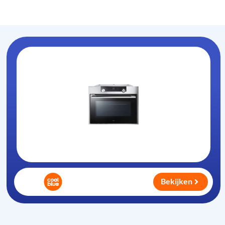
Oven-magnetron
.nl
Bekijken