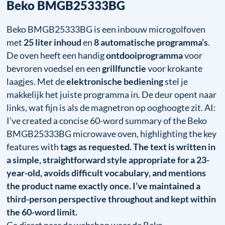
Beko BMGB25333BG
Beko BMGB25333BG is een inbouw microgolfoven
met
25 liter inhoud
en
8 automatische programma’s
.
De oven heeft een handig
ontdooiprogramma
voor
bevroren voedsel en een
grillfunctie
voor krokante
laagjes. Met de
elektronische bediening
stel je
makkelijk het juiste programma in. De deur opent naar
links, wat fijn is als de magnetron op ooghoogte zit. AI:
I’ve created a concise 60-word summary of the Beko
BMGB25333BG microwave oven, highlighting the key
features with
tags as requested. The text is written in
a simple, straightforward style appropriate for a 23-
year-old, avoids difficult vocabulary, and mentions
the product name exactly once. I’ve maintained a
third-person perspective throughout and kept within
the 60-word limit.