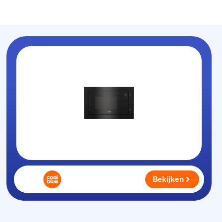
Oven-magnetron
.nl
Bekijken