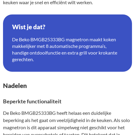
keuken waar je snel en efficiënt wilt werken.
Wist je dat?
De Beko BMGB25333BG magnetron maakt koken
makkelijker met 8 automatische programma’s,
handige ontdooifunctie en extra grill voor krokante
gerechten.
Nadelen
Beperkte functionaliteit
De Beko BMGB25333BG heeft helaas een duidelijke
beperking als het gaat om veelzijdigheid in de keuken. Als solo
magnetron is dit apparaat simpelweg niet geschikt voor het
bereiden van ovenschotels of taarten. Dit betekent dat je