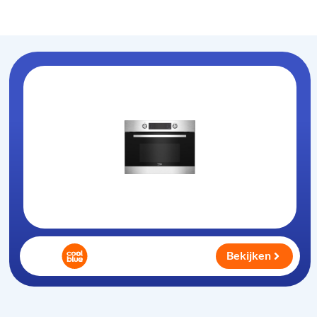
Oven-magnetron
.nl
Bekijken