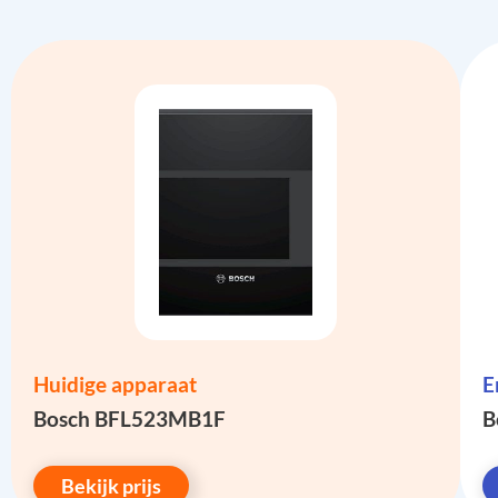
Huidige apparaat
E
Bosch BFL523MB1F
B
Bekijk prijs