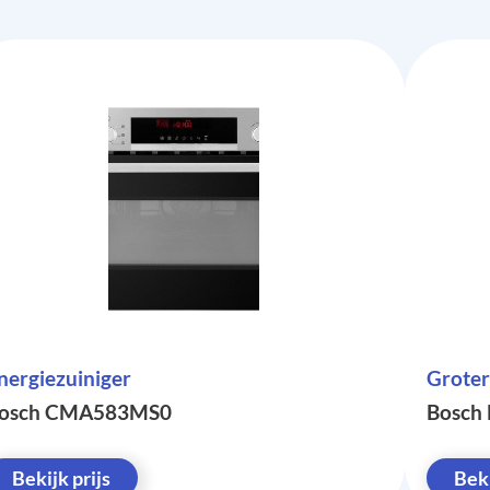
nergiezuiniger
Groter
osch CMA583MS0
Bosch
Bekijk prijs
Beki