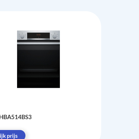
 HBA514BS3
jk prijs