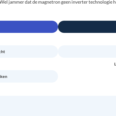
Wel jammer dat de magnetron geen inverter technologie hee
cht
L
aken