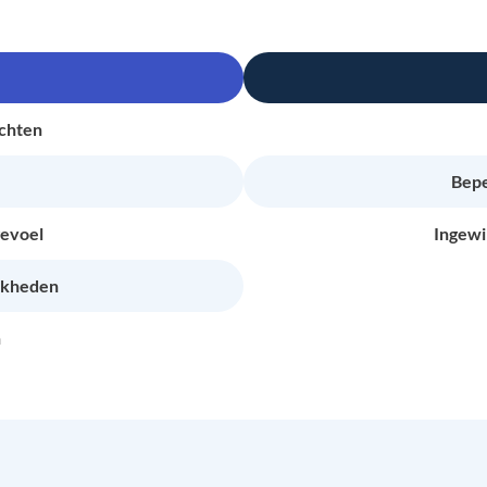
echten
Bepe
gevoel
Ingewi
jkheden
n