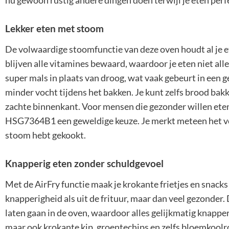
nu gewoon rustig andere dingen doen terwijl je eten perfe
Lekker eten met stoom
De volwaardige stoomfunctie van deze oven houdt al je e
blijven alle vitamines bewaard, waardoor je eten niet all
super mals in plaats van droog, wat vaak gebeurt in een g
minder vocht tijdens het bakken. Je kunt zelfs brood ba
zachte binnenkant. Voor mensen die gezonder willen eten
HSG7364B1 een geweldige keuze. Je merkt meteen het ve
stoom hebt gekookt.
Knapperig eten zonder schuldgevoel
Met de AirFry functie maak je krokante frietjes en snacks 
knapperigheid als uit de frituur, maar dan veel gezonder.
laten gaan in de oven, waardoor alles gelijkmatig knapperi
maar ook krokante kip, groentechips en zelfs bloemkoolro