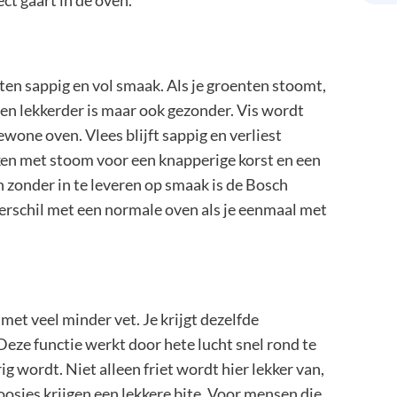
ct gaart in de oven.
ten sappig en vol smaak. Als je groenten stoomt,
een lekkerder is maar ook gezonder. Vis wordt
ewone oven. Vlees blijft sappig en verliest
kken met stoom voor een knapperige korst en een
 zonder in te leveren op smaak is de Bosch
rschil met een normale oven als je eenmaal met
met veel minder vet. Je krijgt dezelfde
 Deze functie werkt door hete lucht snel rond te
g wordt. Niet alleen friet wordt hier lekker van,
osjes krijgen een lekkere bite. Voor mensen die