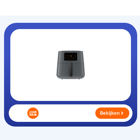
Oven-magnetron
.nl
Bekijken