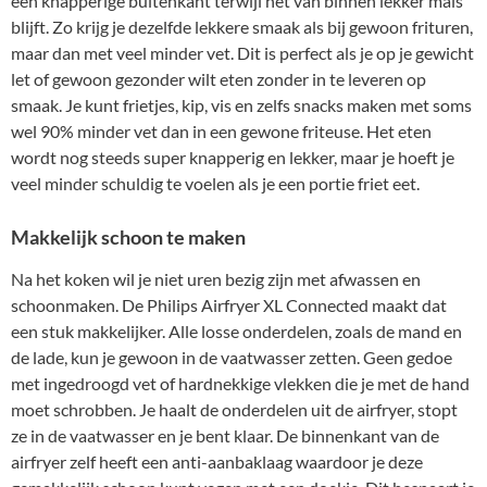
een knapperige buitenkant terwijl het van binnen lekker mals
blijft. Zo krijg je dezelfde lekkere smaak als bij gewoon frituren,
maar dan met veel minder vet. Dit is perfect als je op je gewicht
let of gewoon gezonder wilt eten zonder in te leveren op
smaak. Je kunt frietjes, kip, vis en zelfs snacks maken met soms
wel 90% minder vet dan in een gewone friteuse. Het eten
wordt nog steeds super knapperig en lekker, maar je hoeft je
veel minder schuldig te voelen als je een portie friet eet.
Makkelijk schoon te maken
Na het koken wil je niet uren bezig zijn met afwassen en
schoonmaken. De Philips Airfryer XL Connected maakt dat
een stuk makkelijker. Alle losse onderdelen, zoals de mand en
de lade, kun je gewoon in de vaatwasser zetten. Geen gedoe
met ingedroogd vet of hardnekkige vlekken die je met de hand
moet schrobben. Je haalt de onderdelen uit de airfryer, stopt
ze in de vaatwasser en je bent klaar. De binnenkant van de
airfryer zelf heeft een anti-aanbaklaag waardoor je deze