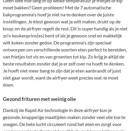
Geen idee hoe lang of op welke temperatuur je frietjes of kip
moet bakken? Geen probleem! Met de 7 automatische
bakprogramma's hoef je niet na te denken over de juiste
instellingen. Je kiest gewoon wat je wilt maken, drukt op de
knop, en de airfryer regelt de rest. Dit is super handig als je niet
zo'n keukenprins(es) bent of als je gewoon snel en makkelijk
wilt koken zonder gedoe. De programma's zijn speciaal
ontworpen om verschillende soorten eten perfect te bereiden,
van frietjes tot vis en van groenten tot kip. Zo krijg je altijd de
beste resultaten zonder dat je er zelf over na hoeft te denken.
Je hoeft niet meer bang te zijn dat je eten aanbrandt of juist
niet gaar wordt, want de airfryer weet precies wat-ie moet
doen.
Gezond frituren met weinig olie
Dankzij de Rapid Air technologie in deze airfryer kun je
gezonde, knapperige maaltijden maken zonder veel olie toe te
voegen. De hete lucht circuleert rond het eten en zorgt voor