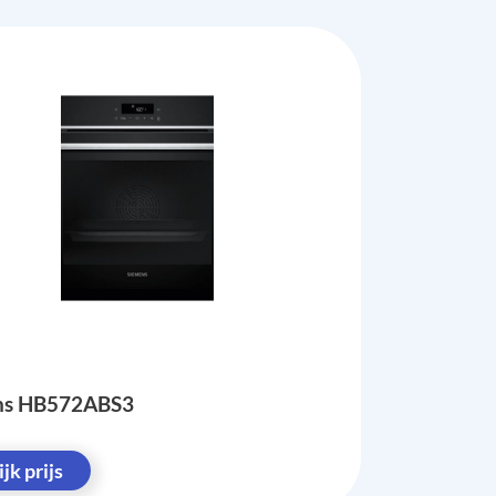
ns HB572ABS3
jk prijs