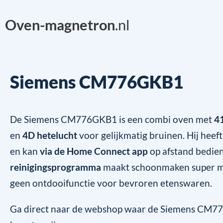
Oven-magnetron
.nl
Siemens CM776GKB1
De Siemens CM776GKB1 is een combi oven met
4
en
4D hetelucht
voor gelijkmatig bruinen. Hij heef
en kan
via de Home Connect app
op afstand bedie
reinigingsprogramma
maakt schoonmaken super mak
geen ontdooifunctie voor bevroren etenswaren.
Ga direct naar de webshop waar de Siemens CM77