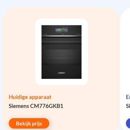
Huidige apparaat
E
Siemens CM776GKB1
S
Bekijk prijs