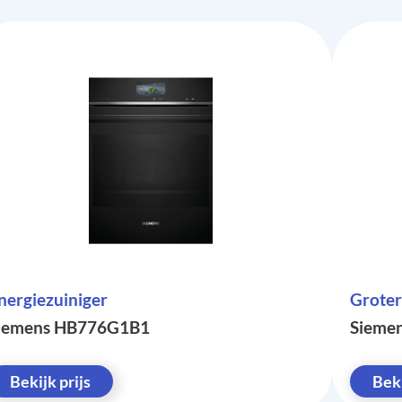
nergiezuiniger
Groter
iemens HB776G1B1
Sieme
Bekijk prijs
Beki