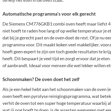
terwijl het eten in de oven staat.
Automatische programma's voor elk gerecht
De Siemens CM776GKB1 combi oven heeft maar liefst 41
niet hoeft te raden hoe lang of op welke temperatuur je
dat bij je gerecht past en de oven doet de rest. Of je nu ee
programma voor. Dit maakt koken veel makkelijker, vooral a
hoeft geen expert te zijn om toch goede resultaten te kri
heeft. Dit bespaart je veel tijd en zorgt ervoor dat je ete
of aanbrandt. Ideaal voor mensen die wel lekker willen et
Schoonmaken? De oven doet het zelf
Als je een hekel hebt aan het schoonmaken van de oven (en
oven heeft een pyrolyse reinigingsprogramma, wat betek
verhit de oven tot een super hoge temperatuur waarbij al 
wat jij nog hoeft te doen, is de asresten wegvegen met 