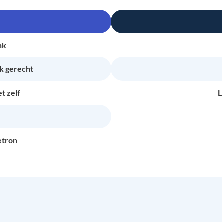
nk
k gerecht
t zelf
L
etron